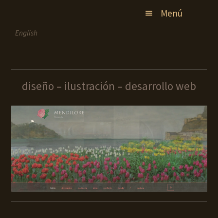
Ir
Ir
Menú
a
al
la
contenido
English
inicio
navegación
pintura
diseño
diseño – ilustración – desarrollo web
contacto
blog