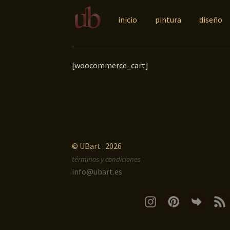
Ir
Ir
a
al
inicio
pintura
diseño
la
contenido
navegación
[woocommerce_cart]
© UBart . 2026
términos y condiciones
info@ubart.es