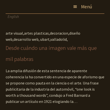
Ir
Ir
Menú
a
al
la
contenido
English
inicio
navegación
pintura
arte visual,artes plasticas,decoracion,diseño
diseño
web,desarrollo web, ubart,valladolid,
contacto
Desde cuándo una imagen vale más que
blog
mil palabras
La amplia difusión de esta sentencia de aparente
coherencia la ha convertido en una especie de aforismo que
se propone como pauta en la ciencia o el arte. Una frase
publicitaria de la industria del automóvil, “one look is
worth a thousand words”, condujo a Fred Barnard a
publicar un artículo en 1921 elogiando la…